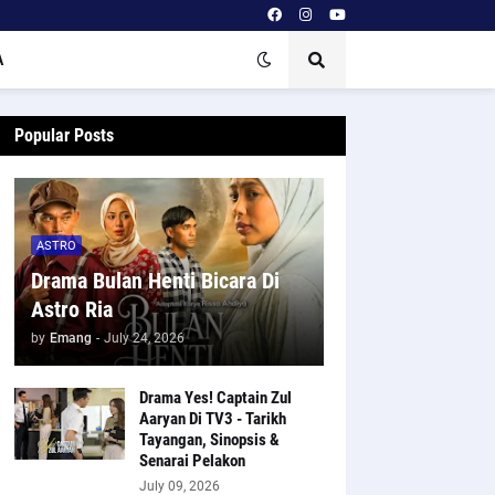
A
Popular Posts
ASTRO
Drama Bulan Henti Bicara Di
Astro Ria
by
Emang
-
July 24, 2026
Drama Yes! Captain Zul
Aaryan Di TV3 - Tarikh
Tayangan, Sinopsis &
Senarai Pelakon
July 09, 2026