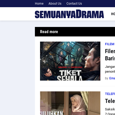
Home
About Us
Contact Us
H
Read more
FILEM
File
Bari
Jangan
penont
by
Em
TELEF
Tele
Saksik
7 Ogos