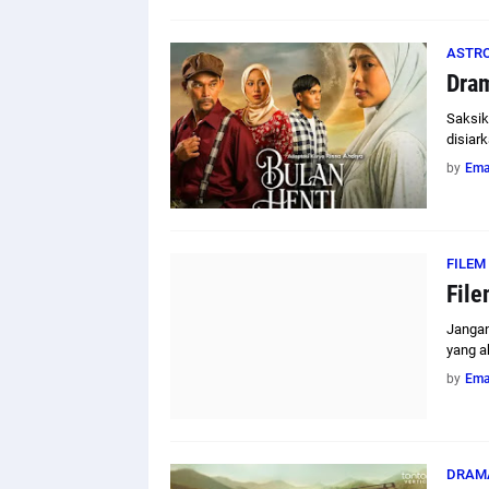
ASTR
Dram
Saksik
disiark
by
Em
FILEM
File
Jangan
yang a
by
Em
DRAM