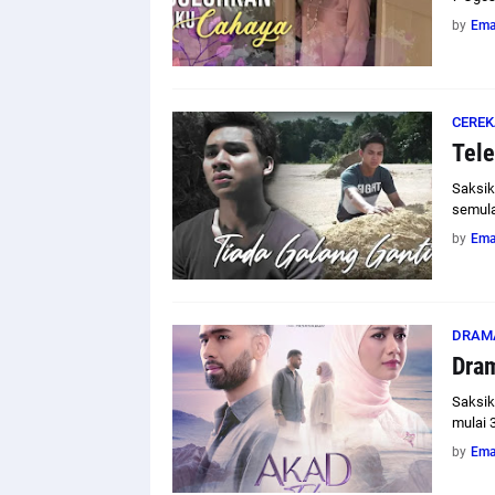
by
Em
CEREK
Tele
Saksik
semula
by
Em
DRAM
Dram
Saksik
mulai 3
by
Em