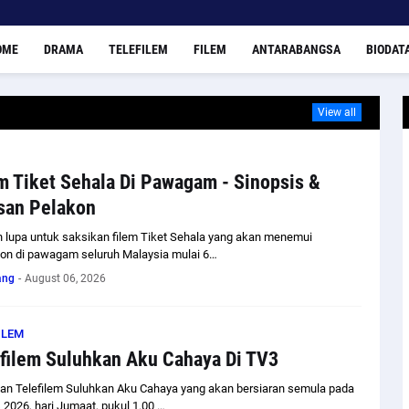
OME
DRAMA
TELEFILEM
FILEM
ANTARABANGSA
BIODAT
View all
m Tiket Sehala Di Pawagam - Sinopsis &
san Pelakon
 lupa untuk saksikan filem Tiket Sehala yang akan menemui
on di pawagam seluruh Malaysia mulai 6…
ang
-
August 06, 2026
ILEM
filem Suluhkan Aku Cahaya Di TV3
an Telefilem Suluhkan Aku Cahaya yang akan bersiaran semula pada
 2026, hari Jumaat, pukul 1.00 …